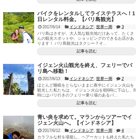
バイクをレンタルしてライステラスへ！1
日レンタル料金。【バリ島観光】
2017/6/14
インドネシア
,
世界一周
3
バリ島はさすが、大人気な観光地だけあって、たくさ
んの観光スポットや、ショッピングのできるお店があ
ります！ バリ島観光はタクシー？そ...
記事を読む
イジェン火山観光を終え、フェリーでバ
リ島へ移動！
2017/6/13
インドネシア
,
世界一周
2
ほとんど睡眠をとらないままに夜中にイジェン火山を
観光した私たちは、 イジェン火山を朝6時に下山し、8
時にはバリ行きのフェリー乗り場のあるバ...
記事を読む
青い炎を求めて。マランからツアーでイ
ジェン火山へ。【インドネシア】
2017/6/12
インドネシア
,
世界一周
4
カラフルな村を堪能し、ヘアーカットも終えた私たち