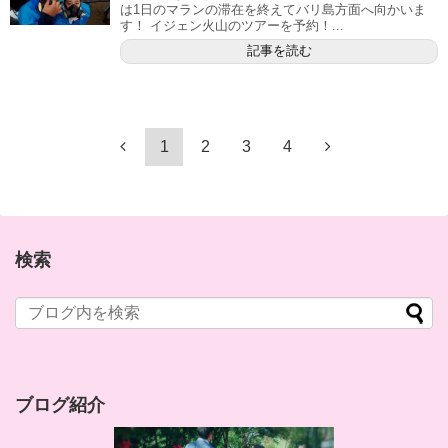
は1日のマランの滞在を終えてバリ島方面へ向かいま
す！ イジェン火山のツアーを予約！...
記事を読む
1
2
3
4
検索
ブログ紹介