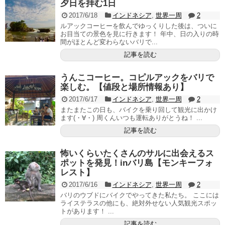
夕日を拝む1日
2017/6/18
インドネシア
,
世界一周
2
ルアックコーヒーを飲んでゆっくりした後は、ついに
お目当ての景色を見に行きます！ 年中、日の入りの時
間がほとんど変わらないバリで...
記事を読む
うんこコーヒー。コピルアックをバリで
楽しむ。【値段と場所情報あり】
2017/6/17
インドネシア
,
世界一周
2
またまたこの日も、バイクを乗り回して観光に出かけ
ます(・∀・) 周くんいつも運転ありがとうね！ ...
記事を読む
怖いくらいたくさんのサルに出会えるス
ポットを発見！inバリ島【モンキーフォ
レスト】
2017/6/16
インドネシア
,
世界一周
2
バリのウブドにバイクでやってきた私たち。 ここには
ライステラスの他にも、絶対外せない人気観光スポッ
トがあります！ ...
記事を読む