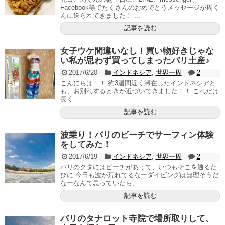
Facebook等でたくさんのおめでとうメッセージが周く
んに送られてきました！ ...
記事を読む
女子ウケ間違いなし！買い物好きじゃな
い私が思わず買ってしまったバリ土産♪
2017/6/20
インドネシア
,
世界一周
2
こんにちは！！ 約3週間近く滞在したインドネシアと
も、お別れするときが近づいてきました！！ これだけ
長く...
記事を読む
波乗り！バリのビーチでサーフィン体験
をしてみた！
2017/6/19
インドネシア
,
世界一周
2
バリのクタにはビーチがあって、いつもそこを通るた
びに 今日も波が荒れてるなーダイビングは無理そうだ
なーなんて思っていたら、 ...
記事を読む
バリのタナロット寺院で場所取りして、