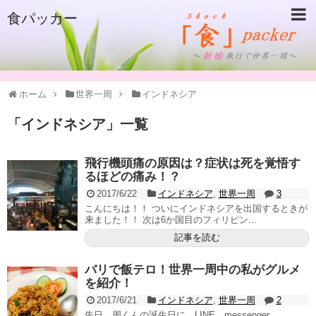
食パッカー
ホーム
世界一周
インドネシア
「
インドネシア
」
一覧
飛行機頭痛の原因は？症状は死を覚悟す
るほどの痛み！？
2017/6/22
インドネシア
,
世界一周
3
こんにちは！！ ついにインドネシアを出国するときが
来ました！！ 次は6か国目のフィリピン...
記事を読む
バリで飯テロ！世界一周中の私がグルメ
を紹介！
2017/6/21
インドネシア
,
世界一周
2
先日、周くんの誕生日に、LINE、messenger、