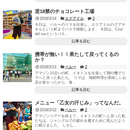
逆18禁のチョコレート工場
2018/2/14
エクアドル
2
今日は、ペルーのリマを出発し、エクアドルのグアヤ
キルという町までバスで移動します。 今回は、Cruz
del surというバス...
記事を読む
携帯が無い！！果たして戻ってくるの
か？
2018/2/13
ペルー
2
アマゾン川沿いの町、イキトスを出発して飛行機でリ
マへと戻った私たち。 リマは、海鮮料理が美味しいお
店が多かったから、食...
記事を読む
メニュー「乙女の汗じみ」ってなんだ。
2018/2/12
ペルー
2
アマゾンツアーを終えて、イキトスの町へと戻った私
たちは、ジャングルでの疲れを癒すために死んだよう
に眠りました。 しかし...