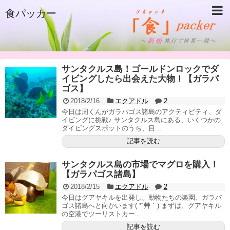
食パッカー
サンタクルス島！ゴールドンロックでダ
イビングしたら出会えた大物！【ガラパ
ゴス】
2018/2/16
エクアドル
2
今日は周くんがガラパゴス諸島のアクティビティ、ダ
イビングに挑戦♪ サンタクルス島にある、いくつかの
ダイビングスポットのうち、目...
記事を読む
サンタクルス島の市場でマグロを購入！
【ガラパゴス諸島】
2018/2/15
エクアドル
2
今日はグアヤキルを出発し、動物たちの楽園、ガラパ
ゴス諸島へと向かいます( *´艸｀) まずは、グアヤキル
の空港でツーリストカー...
記事を読む