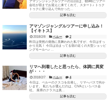
アマゾンジャングルツアーの1日目は、朝9時にツアー
会社が宿までお迎えに来てくれて、スタート♪ トゥク
トゥクに乗り込んで向かった...
記事を読む
アマゾンジャングルツアーに申し込み！
【イキトス】
2018/2/8
ペルー
2
昨日は突然の発熱に見舞われた私ですが、今日はすっ
かり元気！ 今日は泊まってる宿の近くの大型ショッピ
ングモールへ♪ ...
記事を読む
リマへ到着したと思ったら、体調に異変
が・・・
2018/2/7
ペルー
4
今日は、ペルーのクスコを出発し、リマへバスで向か
います。 私たちが選んだのは、CIVAというバス会
社。 座席のクラスは真...
記事を読む