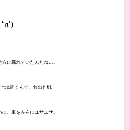
дﾟ)
途方に暮れていたんだね…。
てつ&周くんで、救出作戦！
めに、車を左右にユサユサ。